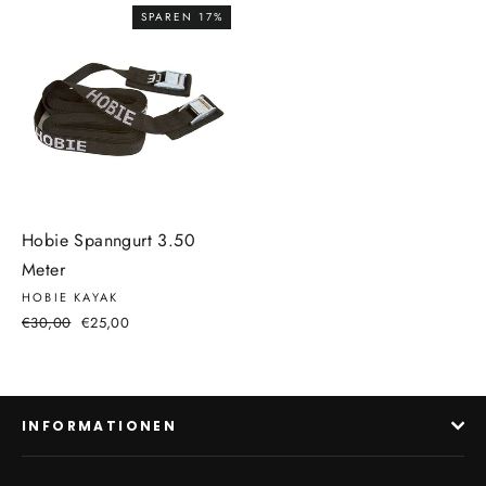
SPAREN 17%
Hobie Spanngurt 3.50
Meter
HOBIE KAYAK
Normaler
€30,00
Sonderpreis
€25,00
Preis
INFORMATIONEN