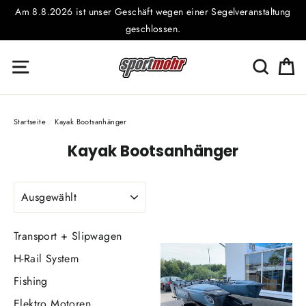
Direkt
Am 8.8.2026 ist unser Geschäft wegen einer Segelveranstaltung
zum
geschlossen.
Inhalt
E
Seitennavigation
Suche
Startseite
/
Kayak Bootsanhänger
Kayak Bootsanhänger
SORTIEREN
Transport + Slipwagen
H-Rail System
Fishing
Elektro Motoren