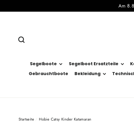
Direkt
Am 8.8.
zum
Inhalt
Suche
Segelboote
Segelboot Ersatzteile
K
Gebrauchtboote
Bekleidung
Technisc
Startseite
/
Hobie Catsy Kinder Katamaran