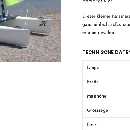
Hobie for Kids
Dieser kleiner Katamara
ganz einfach aufzubaue
erlernen wollen.
TECHNISCHE DATE
Länge
Breite
Masthöhe
Grosssegel
Fock