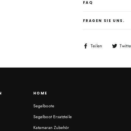
FAQ
FRAGEN SIE UNS.
Auf
Teilen
Twitt
Facebook
teilen
N
HOME
Segelboote
Segelboot Ersatzteile
Katamaran Zubehör