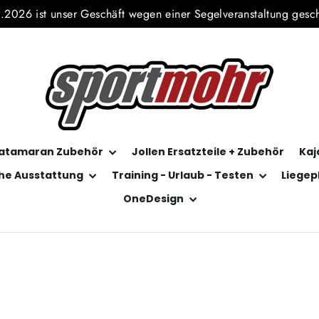
2026 ist unser Geschäft wegen einer Segelveranstaltung gesc
atamaran Zubehör
Jollen Ersatzteile + Zubehör
Kaj
he Ausstattung
Training - Urlaub - Testen
Liegep
OneDesign