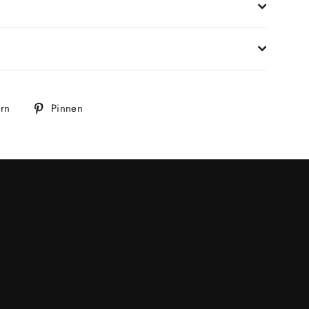
Auf
Auf
ern
Pinnen
Twitter
Pinterest
twittern
pinnen