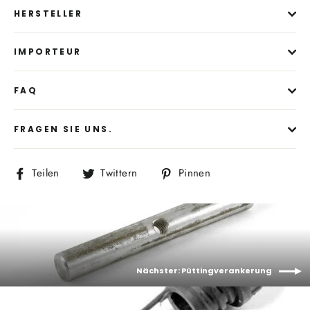
HERSTELLER
IMPORTEUR
FAQ
FRAGEN SIE UNS.
Auf
Auf
Auf
Teilen
Twittern
Pinnen
Facebook
Twitter
Pinterest
teilen
twittern
pinnen
Nächster: Püttingverankerung