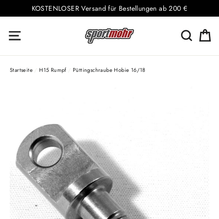
Direkt
KOSTENLOSER Versand für Bestellungen ab 200 €
zum
E
Seitennavigation
Suche
Inhalt
Startseite
/
H15 Rumpf
/
Püttingschraube Hobie 16/18