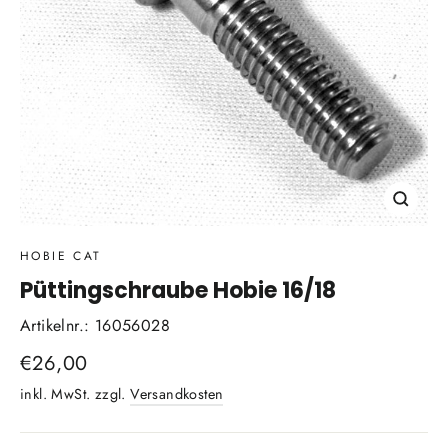
Schli
(Esc)
HOBIE CAT
Püttingschraube Hobie 16/18
Artikelnr.: 16056028
Normaler
€26,00
Preis
inkl. MwSt. zzgl.
Versandkosten