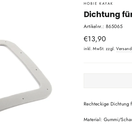
HOBIE KAYAK
Dichtung fü
Artikelnr.: 865065
Normaler
€13,90
Preis
inkl. MwSt. zzgl.
Versand
Rechteckige Dichtung f
Material: Gummi/Scha