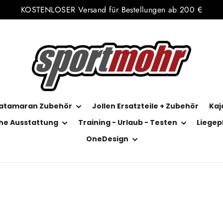
KOSTENLOSER Versand für Bestellungen ab 200 €
atamaran Zubehör
Jollen Ersatzteile + Zubehör
Kaj
he Ausstattung
Training - Urlaub - Testen
Liegep
OneDesign