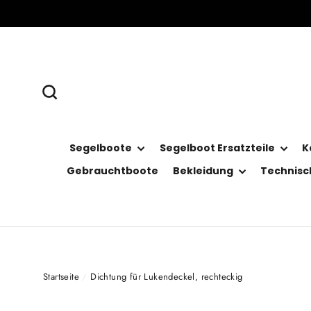
Direkt
zum
Inhalt
Suche
Segelboote
Segelboot Ersatzteile
K
Gebrauchtboote
Bekleidung
Technisc
Startseite
/
Dichtung für Lukendeckel, rechteckig