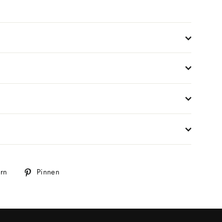
Auf
Auf
ern
Pinnen
Twitter
Pinterest
twittern
pinnen