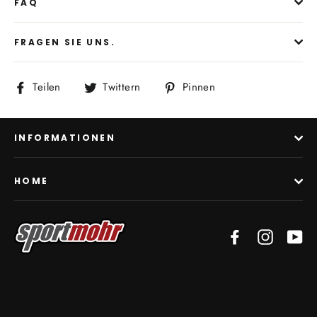
FAQ
FRAGEN SIE UNS.
Auf
Auf
Auf
Teilen
Twittern
Pinnen
Facebook
Twitter
Pinterest
teilen
twittern
pinnen
INFORMATIONEN
HOME
Facebook
Instagra
Yo