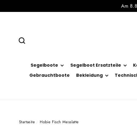
Direkt
Am 8.8.
zum
Inhalt
Suche
Segelboote
Segelboot Ersatzteile
K
Gebrauchtboote
Bekleidung
Technisc
Startseite
/
Hobie Fisch Messlatte