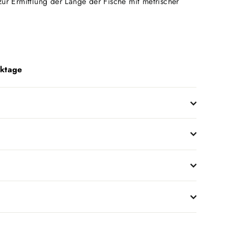
zur Ermittlung der Länge der Fische mit metrischer
rktage