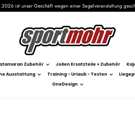
2026 ist unser Geschäft wegen einer Segelveranstaltung gesc
atamaran Zubehör
Jollen Ersatzteile + Zubehör
Kaj
he Ausstattung
Training - Urlaub - Testen
Liegep
OneDesign