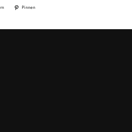
Auf
Auf
ern
Pinnen
Twitter
Pinterest
twittern
pinnen