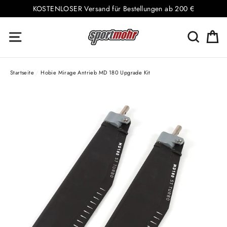
Direkt
KOSTENLOSER Versand für Bestellungen ab 200 €
zum
E
Seitennavigation
Suche
Inhalt
Startseite
/
Hobie Mirage Antrieb MD 180 Upgrade Kit