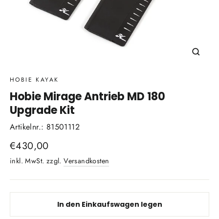
Schli
(Esc)
HOBIE KAYAK
Hobie Mirage Antrieb MD 180
Upgrade Kit
Artikelnr.: 81501112
Normaler
€430,00
Preis
inkl. MwSt. zzgl.
Versandkosten
In den Einkaufswagen legen