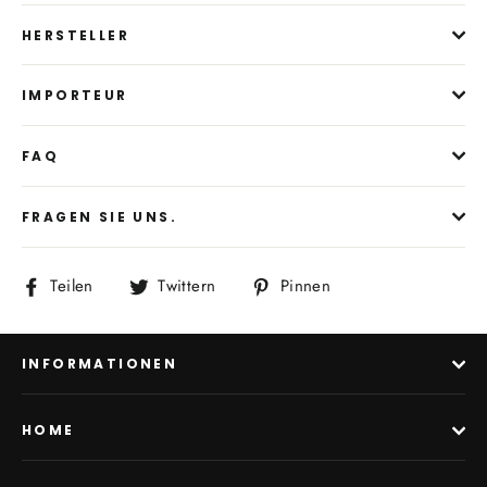
HERSTELLER
IMPORTEUR
FAQ
FRAGEN SIE UNS.
Auf
Auf
Auf
Teilen
Twittern
Pinnen
Facebook
Twitter
Pinterest
teilen
twittern
pinnen
INFORMATIONEN
HOME