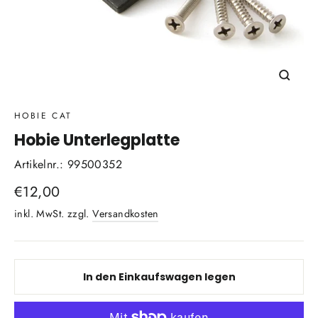
Schli
(Esc)
HOBIE CAT
Hobie Unterlegplatte
Artikelnr.: 99500352
Normaler
€12,00
Preis
inkl. MwSt. zzgl.
Versandkosten
In den Einkaufswagen legen