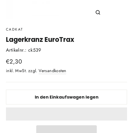
Schließen
(Esc)
CADKAT
Lagerkranz EuroTrax
Artikelnr.: ck539
Normaler
€2,30
Preis
inkl. MwSt. zzgl.
Versandkosten
In den Einkaufswagen legen