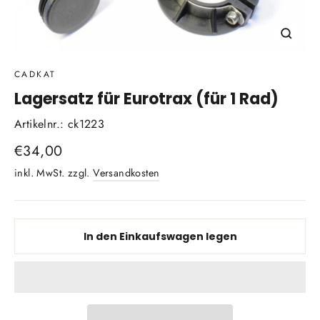
Schli
(Esc)
CADKAT
Lagersatz für Eurotrax (für 1 Rad)
Artikelnr.: ck1223
Normaler
€34,00
Preis
inkl. MwSt. zzgl.
Versandkosten
In den Einkaufswagen legen