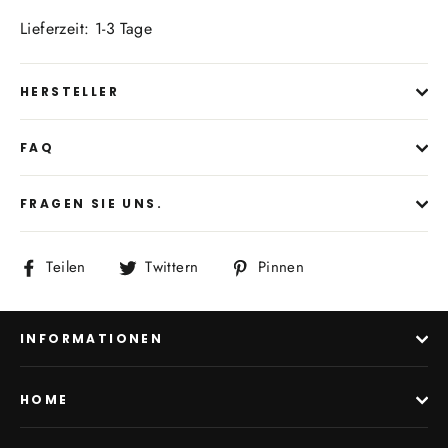
Lieferzeit: 1-3 Tage
HERSTELLER
FAQ
FRAGEN SIE UNS.
Auf
Auf
Auf
Teilen
Twittern
Pinnen
Facebook
Twitter
Pinterest
teilen
twittern
pinnen
INFORMATIONEN
HOME