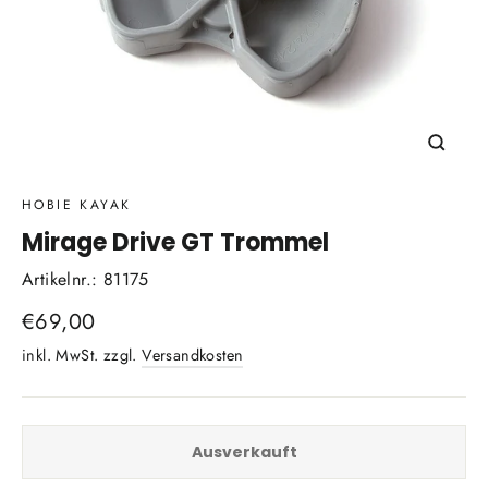
Schli
(Esc)
HOBIE KAYAK
Mirage Drive GT Trommel
Artikelnr.: 81175
Normaler
€69,00
Preis
inkl. MwSt. zzgl.
Versandkosten
Ausverkauft