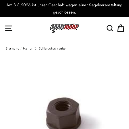
Direkt
Am 8.8.2026 ist unser Geschäft wegen einer Segelveranstaltung
zum
geschlossen.
Inhalt
E
Seitennavigation
Suche
Startseite
/
Mutter für Sollbruchschraube