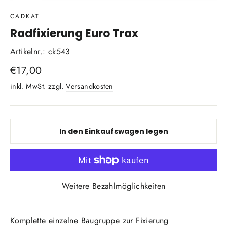
(Esc)
CADKAT
Radfixierung Euro Trax
Artikelnr.: ck543
Normaler
€17,00
Preis
inkl. MwSt. zzgl.
Versandkosten
In den Einkaufswagen legen
Weitere Bezahlmöglichkeiten
Komplette einzelne Baugruppe zur Fixierung