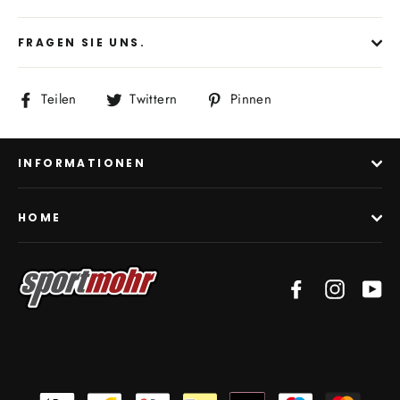
FRAGEN SIE UNS.
Auf
Auf
Auf
Teilen
Twittern
Pinnen
Facebook
Twitter
Pinterest
teilen
twittern
pinnen
INFORMATIONEN
HOME
Facebook
Instagra
Yo