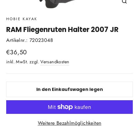
Schli
(Esc)
HOBIE KAYAK
RAM Fliegenruten Halter 2007 JR
Artikelnr.: 72023048
Normaler
€36,50
Preis
inkl. MwSt. zzgl.
Versandkosten
In den Einkaufswagen legen
Weitere Bezahlmöglichkeiten