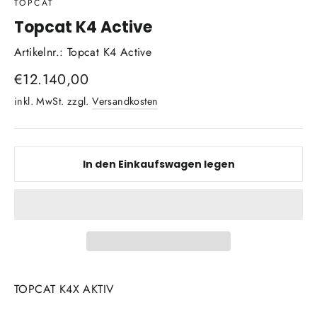
TOPCAT
Topcat K4 Active
Artikelnr.: Topcat K4 Active
Normaler
€12.140,00
Preis
inkl. MwSt. zzgl.
Versandkosten
In den Einkaufswagen legen
TOPCAT K4X AKTIV