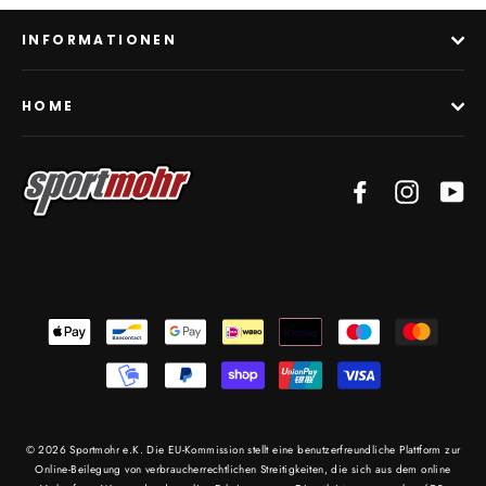
teilen
twittern
pinnen
INFORMATIONEN
HOME
Facebook
Instagra
Yo
© 2026 Sportmohr e.K. Die EU-Kommission stellt eine benutzerfreundliche Plattform zur
Online-Beilegung von verbraucherrechtlichen Streitigkeiten, die sich aus dem online